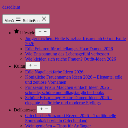
Zum
dasedle.at
Inhalt
springen
Menü
Schließen
Menü
Lifestyle
öffnen
Jünger machen: Flotte Kurzhaarfrisuren ab 60 mit Brille
2026
Edle Frisuren für mittellanges Haar Damen 2026
Wie Entspannung das Lebensgefühl verbessert
Wie kleiden sich reiche Frauen? Outfit-Ideen 2026
Menü
Kultur
öffnen
Edle Nagellackfarbe Ideen 2026
Königliche Frauennamen Ideen 2026 – Elegante, edle
und zeitlose Vornamen
Prinzessin Frisur Mädchen einfach Ideen 2026 –
schnelle, schöne und alltagstaugliche Looks
Schöne Frisur lange Haare Damen Ideen 2026 –
elegante, natürliche und moderne Stylings
Menü
Delikatessen
öffnen
Griechische Souzouki Rezept 2026 – Traditionelle
Soutzoukakia wie in Griechenland
Wein genießen – Tipps für Anfänger