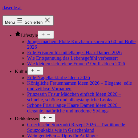
Zum
dasedle.at
Inhalt
springen
Menü
Schließen
Menü
Lifestyle
öffnen
Jünger machen: Flotte Kurzhaarfrisuren ab 60 mit Brille
2026
Edle Frisuren für mittellanges Haar Damen 2026
Wie Entspannung das Lebensgefühl verbessert
Wie kleiden sich reiche Frauen? Outfit-Ideen 2026
Menü
Kultur
öffnen
Edle Nagellackfarbe Ideen 2026
Königliche Frauennamen Ideen 2026 – Elegante, edle
und zeitlose Vornamen
Prinzessin Frisur Mädchen einfach Ideen 2026 –
schnelle, schöne und alltagstaugliche Looks
Schöne Frisur lange Haare Damen Ideen 2026 –
elegante, natürliche und moderne Stylings
Menü
Delikatessen
öffnen
Griechische Souzouki Rezept 2026 – Traditionelle
Soutzoukakia wie in Griechenland
Wein genießen – Tipps für Anfänger