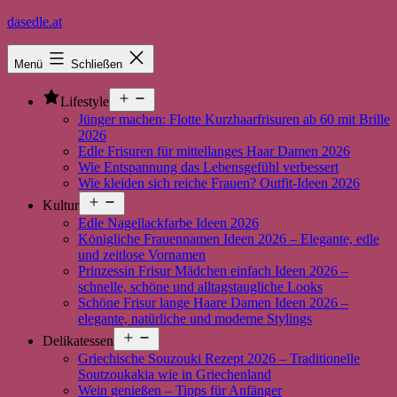
Zum
dasedle.at
Inhalt
springen
Menü
Schließen
Menü
Lifestyle
öffnen
Jünger machen: Flotte Kurzhaarfrisuren ab 60 mit Brille
2026
Edle Frisuren für mittellanges Haar Damen 2026
Wie Entspannung das Lebensgefühl verbessert
Wie kleiden sich reiche Frauen? Outfit-Ideen 2026
Menü
Kultur
öffnen
Edle Nagellackfarbe Ideen 2026
Königliche Frauennamen Ideen 2026 – Elegante, edle
und zeitlose Vornamen
Prinzessin Frisur Mädchen einfach Ideen 2026 –
schnelle, schöne und alltagstaugliche Looks
Schöne Frisur lange Haare Damen Ideen 2026 –
elegante, natürliche und moderne Stylings
Menü
Delikatessen
öffnen
Griechische Souzouki Rezept 2026 – Traditionelle
Soutzoukakia wie in Griechenland
Wein genießen – Tipps für Anfänger