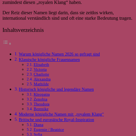
zumindest diesen „royalen Klang“ haben.
Der Reiz dieser Namen liegt darin, dass sie zeitlos wirken,
international verständlich sind und oft eine starke Bedeutung tragen.
Inhaltsverzeichnis
Warum königliche Namen 2026 so gefragt sind
Klassische königliche Frauennamen
Elisabeth
Victoria
Charlotte
Alexandra
Mathilde
Historisch königliche und legendäre Namen
Kleopatra
Zenobia
Theodora
Berenike
Moderne königliche Namen mit „royalem Klang“
Britische und europäische Royal-Inspiration
Diana
Eugenie / Beatrice
Sofia