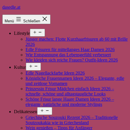
Zum
dasedle.at
Inhalt
springen
Menü
Schließen
Menü
Lifestyle
öffnen
Jünger machen: Flotte Kurzhaarfrisuren ab 60 mit Brille
2026
Edle Frisuren für mittellanges Haar Damen 2026
Wie Entspannung das Lebensgefühl verbessert
Wie kleiden sich reiche Frauen? Outfit-Ideen 2026
Menü
Kultur
öffnen
Edle Nagellackfarbe Ideen 2026
Königliche Frauennamen Ideen 2026 – Elegante, edle
und zeitlose Vornamen
Prinzessin Frisur Mädchen einfach Ideen 2026 –
schnelle, schöne und alltagstaugliche Looks
Schöne Frisur lange Haare Damen Ideen 2026 –
elegante, natürliche und moderne Stylings
Menü
Delikatessen
öffnen
Griechische Souzouki Rezept 2026 – Traditionelle
Soutzoukakia wie in Griechenland
Wein genießen – Tipps für Anfänger