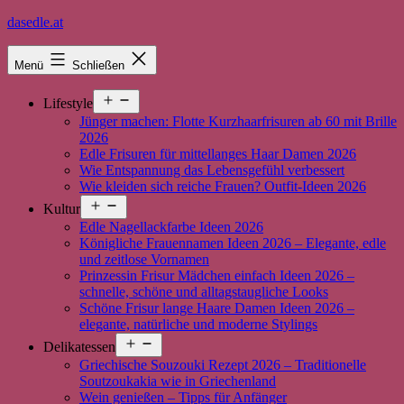
Zum
dasedle.at
Inhalt
springen
Menü
Schließen
Menü
Lifestyle
öffnen
Jünger machen: Flotte Kurzhaarfrisuren ab 60 mit Brille
2026
Edle Frisuren für mittellanges Haar Damen 2026
Wie Entspannung das Lebensgefühl verbessert
Wie kleiden sich reiche Frauen? Outfit-Ideen 2026
Menü
Kultur
öffnen
Edle Nagellackfarbe Ideen 2026
Königliche Frauennamen Ideen 2026 – Elegante, edle
und zeitlose Vornamen
Prinzessin Frisur Mädchen einfach Ideen 2026 –
schnelle, schöne und alltagstaugliche Looks
Schöne Frisur lange Haare Damen Ideen 2026 –
elegante, natürliche und moderne Stylings
Menü
Delikatessen
öffnen
Griechische Souzouki Rezept 2026 – Traditionelle
Soutzoukakia wie in Griechenland
Wein genießen – Tipps für Anfänger