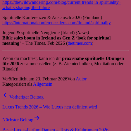
https://thewildwandering.com/blog/current-trends-in-spirituality–
what-s-shaping-the-future
Spirituelle Konferenzen & Austausch 2026 (Finnland)
https://internationalconferencealerts.com/finland/spirituality
Jugend & spirituelle Neugierde (Irland)
(News)
Bible sales boom in Ireland as Gen Z ‘look for spiritual
meaning’
– The Times, Feb 2026 (
thetimes.com
)
Wenn du möchtest, kann ich dir
praxisnahe spirituelle Übungen
für 2026
zusammenstellen (z. B. Atemtechniken, Meditation oder
Rituale)!
Veröffentlicht am
23. Februar 2026
Von
Autor
Kategorisiert als
Allgemein
Beitragsnavigation
Vorheriger Beitrag
Luxus Trends 2026 – Wie Luxus neu definiert wird
Nächster Beitrag
Beste Luxus-Parfum Damen – Tests & Erfahrungen 2026