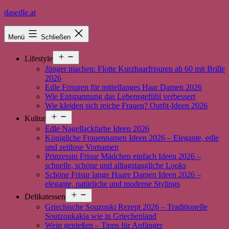
Zum
dasedle.at
Inhalt
springen
Menü
Schließen
Menü
Lifestyle
öffnen
Jünger machen: Flotte Kurzhaarfrisuren ab 60 mit Brille
2026
Edle Frisuren für mittellanges Haar Damen 2026
Wie Entspannung das Lebensgefühl verbessert
Wie kleiden sich reiche Frauen? Outfit-Ideen 2026
Menü
Kultur
öffnen
Edle Nagellackfarbe Ideen 2026
Königliche Frauennamen Ideen 2026 – Elegante, edle
und zeitlose Vornamen
Prinzessin Frisur Mädchen einfach Ideen 2026 –
schnelle, schöne und alltagstaugliche Looks
Schöne Frisur lange Haare Damen Ideen 2026 –
elegante, natürliche und moderne Stylings
Menü
Delikatessen
öffnen
Griechische Souzouki Rezept 2026 – Traditionelle
Soutzoukakia wie in Griechenland
Wein genießen – Tipps für Anfänger