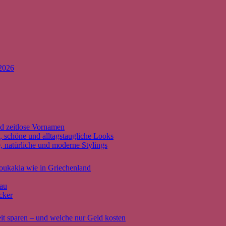
 2026
d zeitlose Vornamen
, schöne und alltagstaugliche Looks
 natürliche und moderne Stylings
oukakia wie in Griechenland
eau
cker
it sparen – und welche nur Geld kosten