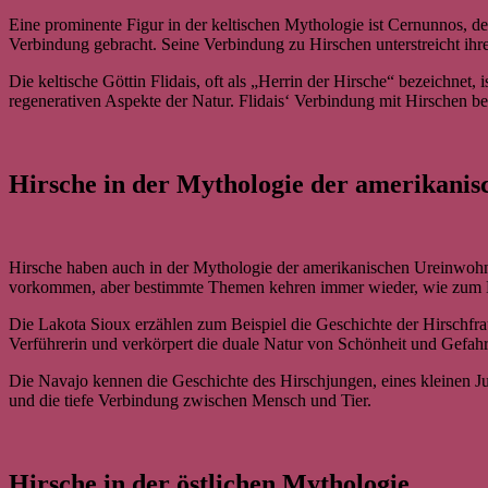
Eine prominente Figur in der keltischen Mythologie ist Cernunnos, de
Verbindung gebracht. Seine Verbindung zu Hirschen unterstreicht ihre
Die keltische Göttin Flidais, oft als „Herrin der Hirsche“ bezeichnet,
regenerativen Aspekte der Natur. Flidais‘ Verbindung mit Hirschen be
Hirsche in der Mythologie der amerikani
Hirsche haben auch in der Mythologie der amerikanischen Ureinwohne
vorkommen, aber bestimmte Themen kehren immer wieder, wie zum Beis
Die Lakota Sioux erzählen zum Beispiel die Geschichte der Hirschfrau,
Verführerin und verkörpert die duale Natur von Schönheit und Gefahr
Die Navajo kennen die Geschichte des Hirschjungen, eines kleinen J
und die tiefe Verbindung zwischen Mensch und Tier.
Hirsche in der östlichen Mythologie