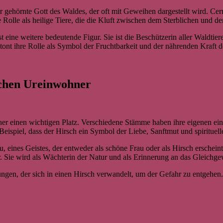
r gehörnte Gott des Waldes, der oft mit Geweihen dargestellt wird. Ce
 Rolle als heilige Tiere, die die Kluft zwischen dem Sterblichen und d
 ist eine weitere bedeutende Figur. Sie ist die Beschützerin aller Waldti
tont ihre Rolle als Symbol der Fruchtbarkeit und der nährenden Kraft d
schen Ureinwohner
r einen wichtigen Platz. Verschiedene Stämme haben ihre eigenen einz
piel, dass der Hirsch ein Symbol der Liebe, Sanftmut und spirituelle
 eines Geistes, der entweder als schöne Frau oder als Hirsch erscheint
. Sie wird als Wächterin der Natur und als Erinnerung an das Gleichg
ungen, der sich in einen Hirsch verwandelt, um der Gefahr zu entgehe