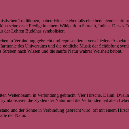
uistischen Traditionen, haben Hirsche ebenfalls eine bedeutende spiri
a seine erste Predigt in einem Wildpark in Sarnath, Indien. Dieses E
ur der Lehren Buddhas symbolisiert.
iten in Verbindung gebracht und repräsentieren verschiedene Aspekte 
e Harmonie des Universums und die göttliche Musik der Schöpfung symbo
s Streben nach Wissen und die sanfte Natur wahrer Weisheit betont.
oßen Weltenbaum, in Verbindung gebracht. Vier Hirsche, Dáinn, Dvali
e symbolisieren die Zyklen der Natur und die Verbundenheit allen Lebe
tand und der Sonne in Verbindung gebracht wird, oft mit einem Hirsch 
äfte der Natur.