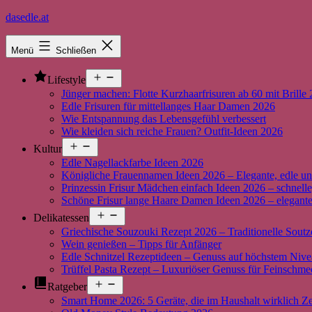
Zum
dasedle.at
Inhalt
springen
Menü
Schließen
Menü
Lifestyle
öffnen
Jünger machen: Flotte Kurzhaarfrisuren ab 60 mit Brille
Edle Frisuren für mittellanges Haar Damen 2026
Wie Entspannung das Lebensgefühl verbessert
Wie kleiden sich reiche Frauen? Outfit-Ideen 2026
Menü
Kultur
öffnen
Edle Nagellackfarbe Ideen 2026
Königliche Frauennamen Ideen 2026 – Elegante, edle un
Prinzessin Frisur Mädchen einfach Ideen 2026 – schnelle
Schöne Frisur lange Haare Damen Ideen 2026 – elegante,
Menü
Delikatessen
öffnen
Griechische Souzouki Rezept 2026 – Traditionelle Soutz
Wein genießen – Tipps für Anfänger
Edle Schnitzel Rezeptideen – Genuss auf höchstem Niv
Trüffel Pasta Rezept – Luxuriöser Genuss für Feinschme
Menü
Ratgeber
öffnen
Smart Home 2026: 5 Geräte, die im Haushalt wirklich Ze