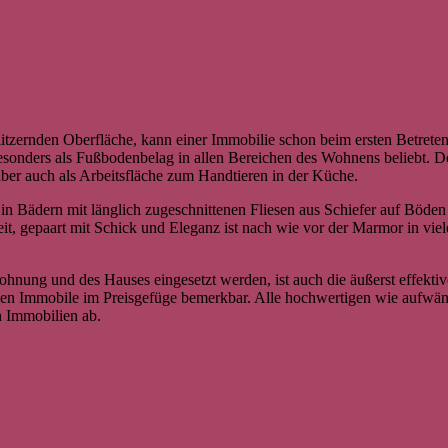
 glitzernden Oberfläche, kann einer Immobilie schon beim ersten Betr
sonders als Fußbodenbelag in allen Bereichen des Wohnens beliebt. 
er auch als Arbeitsfläche zum Handtieren in der Küche.
e in Bädern mit länglich zugeschnittenen Fliesen aus Schiefer auf Bö
t, gepaart mit Schick und Eleganz ist nach wie vor der Marmor in viele
ohnung und des Hauses eingesetzt werden, ist auch die äußerst effekti
igen Immobile im Preisgefüge bemerkbar. Alle hochwertigen wie aufwä
n Immobilien ab.