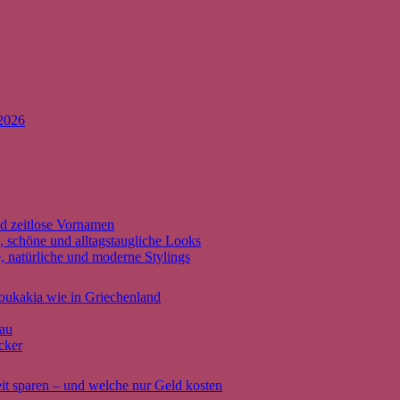
 2026
d zeitlose Vornamen
, schöne und alltagstaugliche Looks
 natürliche und moderne Stylings
oukakia wie in Griechenland
eau
cker
it sparen – und welche nur Geld kosten