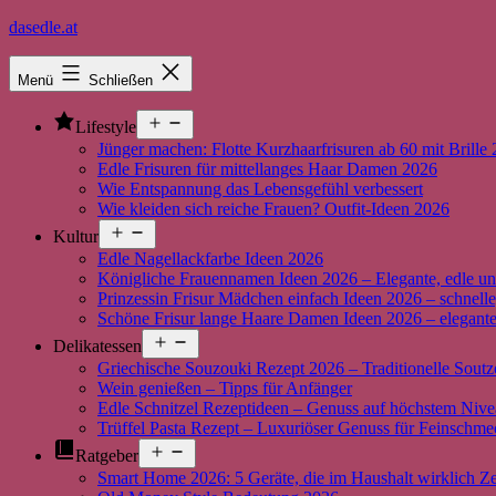
Zum
dasedle.at
Inhalt
springen
Menü
Schließen
Menü
Lifestyle
öffnen
Jünger machen: Flotte Kurzhaarfrisuren ab 60 mit Brille
Edle Frisuren für mittellanges Haar Damen 2026
Wie Entspannung das Lebensgefühl verbessert
Wie kleiden sich reiche Frauen? Outfit-Ideen 2026
Menü
Kultur
öffnen
Edle Nagellackfarbe Ideen 2026
Königliche Frauennamen Ideen 2026 – Elegante, edle un
Prinzessin Frisur Mädchen einfach Ideen 2026 – schnelle
Schöne Frisur lange Haare Damen Ideen 2026 – elegante,
Menü
Delikatessen
öffnen
Griechische Souzouki Rezept 2026 – Traditionelle Soutz
Wein genießen – Tipps für Anfänger
Edle Schnitzel Rezeptideen – Genuss auf höchstem Niv
Trüffel Pasta Rezept – Luxuriöser Genuss für Feinschme
Menü
Ratgeber
öffnen
Smart Home 2026: 5 Geräte, die im Haushalt wirklich Ze